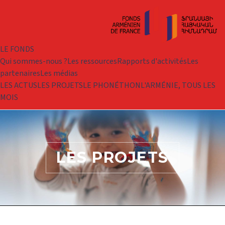
LE FONDS
Qui sommes-nous ?
Les ressources
Rapports d'activités
Les
partenaires
Les médias
LES ACTUS
LES PROJETS
LE PHONÉTHON
L'ARMÉNIE, TOUS LES
MOIS
LES PROJETS