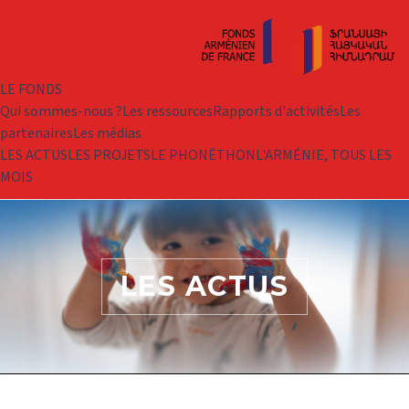
LE FONDS
Qui sommes-nous ?
Les ressources
Rapports d'activités
Les
partenaires
Les médias
LES ACTUS
LES PROJETS
LE PHONÉTHON
L'ARMÉNIE, TOUS LES
MOIS
LES ACTUS